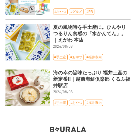
#おやつ
#グルメ
#PR
夏の風物詩を手土産に。ひんやり
つるりん食感の「水かんてん」。
｜えがわ 本店
2026/08/08
#手土産
#おやつ
#福井市内
海の幸の旨味たっぷり 福井土産の
新定番!!｜越前海鮮倶楽部 くるふ福
井駅店
2026/08/08
#手土産
#おやつ
#福井市内