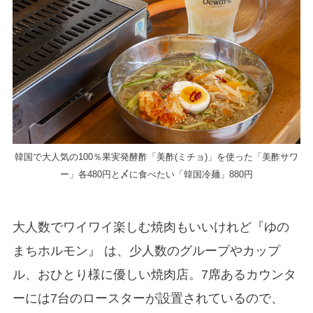
韓国で大人気の100％果実発酵酢「美酢(ミチョ)」を使った「美酢サワ
ー」各480円と〆に食べたい「韓国冷麺」880円
大人数でワイワイ楽しむ焼肉もいいけれど『ゆの
まちホルモン』 は、少人数のグループやカップ
ル、おひとり様に優しい焼肉店。7席あるカウンタ
ーには7台のロースターが設置されているので、