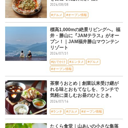
2026/08/08
#グルメ
#オープン情報
標高1,000mの絶景リビングへ。福
井・勝山に『JAMテラス』がオー
プン！｜JAM福井勝山マウンテン
リゾート
2026/07/31
#おでかけ
#エンタメ
#グルメ
#オープン情報
茶寮うおとめ｜創業以来受け継が
れる味とおもてなしを、ランチで
気軽に楽しむお昼のひととき。
2026/07/16
#ランチ
#グルメ
#オープン情報
たくら食堂｜山あいの小さな集落