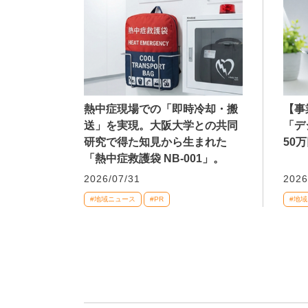
熱中症現場での「即時冷却・搬
【事
送」を実現。大阪大学との共同
「デ
研究で得た知見から生まれた
50
「熱中症救護袋 NB-001」。
2026/07/31
2026
#地域ニュース
#PR
#地