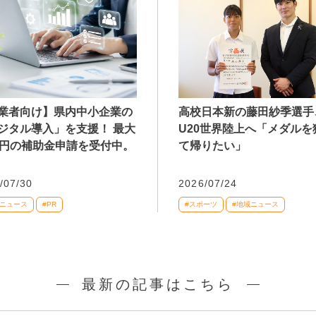
業者向け】県内中小企業の
高校日本新の藤田紗季選手
ジタル導入」を支援！ 最大
U20世界陸上へ「メダルを
万円の補助金申請を受付中。
て帰りたい」
/07/30
2026/07/24
域ニュース
#PR
#スポーツ
#地域ニュース
最新の記事はこちら