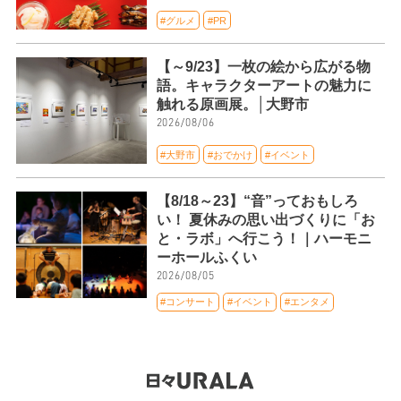
#グルメ
#PR
【～9/23】一枚の絵から広がる物
語。キャラクターアートの魅力に
触れる原画展。│大野市
2026/08/06
#大野市
#おでかけ
#イベント
【8/18～23】“音”っておもしろ
い！ 夏休みの思い出づくりに「お
と・ラボ」へ行こう！｜ハーモニ
ーホールふくい
2026/08/05
#コンサート
#イベント
#エンタメ