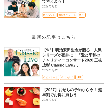
て考えよう！
2026/07/23
#イベント
#地域ニュース
#PR
最新の記事はこちら
【9/3】明治安田生命が贈る、人気
シリーズが福井に！「愛と平和の
チャリティーコンサート2026 三枝
成彰 Classic Live」。
2026/08/07
#コンサート
#エンタメ
#PR
【2027】おせちの予約なら今！ 超
早割でお得に買おう
2026/08/07