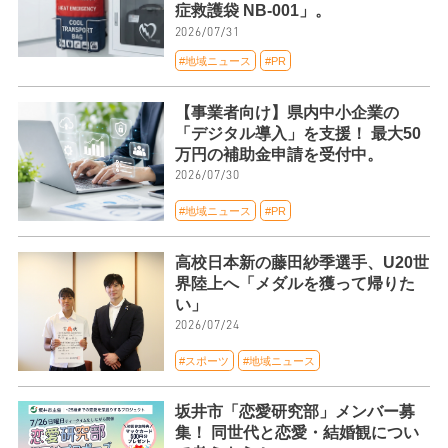
症救護袋 NB-001」。
2026/07/31
#地域ニュース
#PR
【事業者向け】県内中小企業の
「デジタル導入」を支援！ 最大50
万円の補助金申請を受付中。
2026/07/30
#地域ニュース
#PR
高校日本新の藤田紗季選手、U20世
界陸上へ「メダルを獲って帰りた
い」
2026/07/24
#スポーツ
#地域ニュース
坂井市「恋愛研究部」メンバー募
集！ 同世代と恋愛・結婚観につい