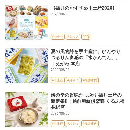
【福井のおすすめ手土産2026】
2026/08/08
#おやつ
#グルメ
#PR
夏の風物詩を手土産に。ひんやり
つるりん食感の「水かんてん」。
｜えがわ 本店
2026/08/08
#手土産
#おやつ
#福井市内
海の幸の旨味たっぷり 福井土産の
新定番!!｜越前海鮮倶楽部 くるふ福
井駅店
2026/08/08
#手土産
#おやつ
#福井市内