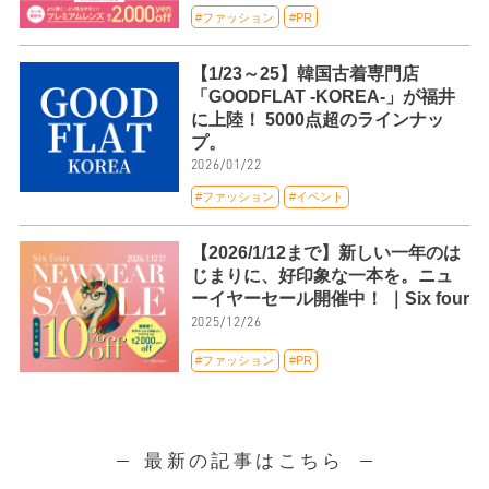
#ファッション
#PR
【1/23～25】韓国古着専門店
「GOODFLAT -KOREA-」が福井
に上陸！ 5000点超のラインナッ
プ。
2026/01/22
#ファッション
#イベント
【2026/1/12まで】新しい一年のは
じまりに、好印象な一本を。ニュ
ーイヤーセール開催中！ ｜Six four
2025/12/26
#ファッション
#PR
最新の記事はこちら