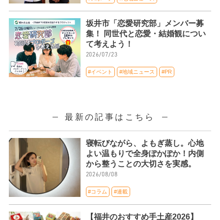
坂井市「恋愛研究部」メンバー募
集！ 同世代と恋愛・結婚観につい
て考えよう！
2026/07/23
#イベント
#地域ニュース
#PR
最新の記事はこちら
寝転びながら、よもぎ蒸し。心地
よい温もりで全身ぽかぽか！内側
から整うことの大切さを実感。
2026/08/08
#コラム
#連載
【福井のおすすめ手土産2026】