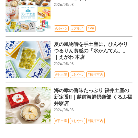
2026/08/08
#おやつ
#グルメ
#PR
夏の風物詩を手土産に。ひんやり
つるりん食感の「水かんてん」。
｜えがわ 本店
2026/08/08
#手土産
#おやつ
#福井市内
海の幸の旨味たっぷり 福井土産の
新定番!!｜越前海鮮倶楽部 くるふ福
井駅店
2026/08/08
#手土産
#おやつ
#福井市内