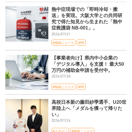
熱中症現場での「即時冷却・搬
送」を実現。大阪大学との共同研
究で得た知見から生まれた「熱中
症救護袋 NB-001」。
2026/07/31
#地域ニュース
#PR
【事業者向け】県内中小企業の
「デジタル導入」を支援！ 最大50
万円の補助金申請を受付中。
2026/07/30
#地域ニュース
#PR
高校日本新の藤田紗季選手、U20世
界陸上へ「メダルを獲って帰りた
い」
2026/07/24
#スポーツ
#地域ニュース