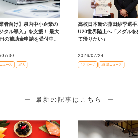
業者向け】県内中小企業の
高校日本新の藤田紗季選手
ジタル導入」を支援！ 最大
U20世界陸上へ「メダルを
万円の補助金申請を受付中。
て帰りたい」
/07/30
2026/07/24
域ニュース
#PR
#スポーツ
#地域ニュース
最新の記事はこちら