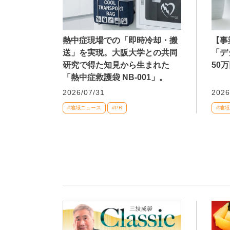
熱中症現場での「即時冷却・搬
【事
送」を実現。大阪大学との共同
「デ
研究で得た知見から生まれた
50
「熱中症救護袋 NB-001」。
2026/07/31
2026
#地域ニュース
#PR
#地