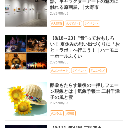
語。キャラクターアートの魅力に
触れる原画展。│大野市
2026/08/06
#大野市
#おでかけ
#イベント
【8/18～23】“音”っておもしろ
い！ 夏休みの思い出づくりに「お
と・ラボ」へ行こう！｜ハーモニ
ーホールふくい
2026/08/05
#コンサート
#イベント
#エンタメ
酷暑もたらす最後の一押しフェー
ン現象とは｜気象予報士 二村千津
子の風と雲
2026/08/04
#コラム
#連載