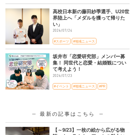
高校日本新の藤田紗季選手、U20世
界陸上へ「メダルを獲って帰りた
い」
2026/07/24
#スポーツ
#地域ニュース
坂井市「恋愛研究部」メンバー募
集！ 同世代と恋愛・結婚観につい
て考えよう！
2026/07/23
#イベント
#地域ニュース
#PR
最新の記事はこちら
【～9/23】一枚の絵から広がる物