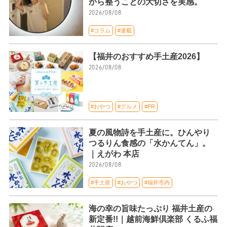
から整うことの大切さを実感。
2026/08/08
#コラム
#連載
【福井のおすすめ手土産2026】
2026/08/08
#おやつ
#グルメ
#PR
夏の風物詩を手土産に。ひんやり
つるりん食感の「水かんてん」。
｜えがわ 本店
2026/08/08
#手土産
#おやつ
#福井市内
海の幸の旨味たっぷり 福井土産の
新定番!!｜越前海鮮倶楽部 くるふ福