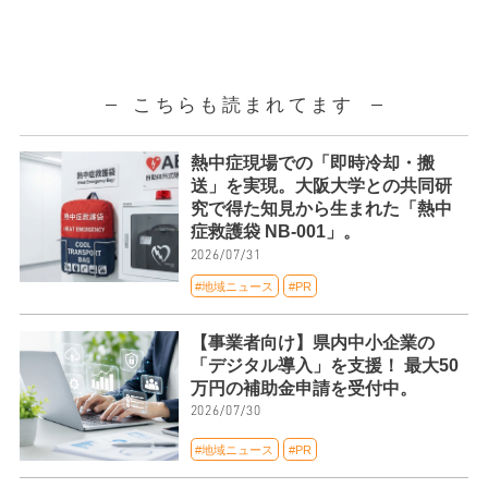
こちらも読まれてます
熱中症現場での「即時冷却・搬
送」を実現。大阪大学との共同研
究で得た知見から生まれた「熱中
症救護袋 NB-001」。
2026/07/31
#地域ニュース
#PR
【事業者向け】県内中小企業の
「デジタル導入」を支援！ 最大50
万円の補助金申請を受付中。
2026/07/30
#地域ニュース
#PR