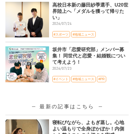
高校日本新の藤田紗季選手、U20世
界陸上へ「メダルを獲って帰りた
い」
2026/07/24
#スポーツ
#地域ニュース
坂井市「恋愛研究部」メンバー募
集！ 同世代と恋愛・結婚観につい
て考えよう！
2026/07/23
#イベント
#地域ニュース
#PR
最新の記事はこちら
寝転びながら、よもぎ蒸し。心地
よい温もりで全身ぽかぽか！内側