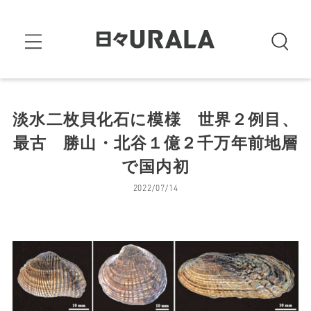
淡水二枚貝化石に模様 世界２例目、
最古 勝山・北谷１億２千万年前地層
で国内初
2022/07/14