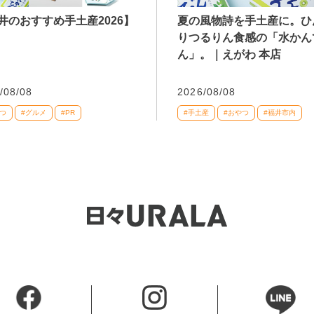
井のおすすめ手土産2026】
夏の風物詩を手土産に。ひ
りつるりん食感の「水かん
ん」。｜えがわ 本店
/08/08
2026/08/08
つ
#グルメ
#PR
#手土産
#おやつ
#福井市内