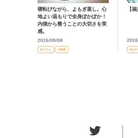
寝転びながら、よもぎ蒸し。心
【福
地よい温もりで全身ぽかぽか！
内側から整うことの大切さを実
感。
2026/08/08
2026
#コラム
#連載
#おや