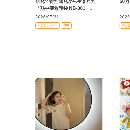
研究で得た知見から生まれた
50
「熱中症救護袋 NB-001」。
2026/07/31
2026
#地域ニュース
#PR
#地