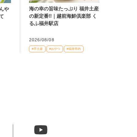
海の幸の旨味たっぷり 福井土産
んや
の新定番!!｜越前海鮮倶楽部 く
て
るふ福井駅店
2026/08/08
#手土産
#おやつ
#福井市内