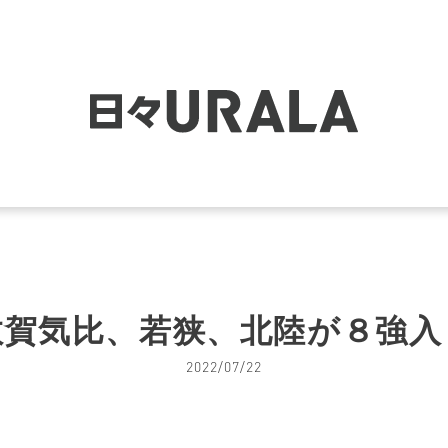
敦賀気比、若狭、北陸が８強入
2022/07/22