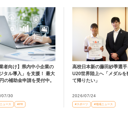
業者向け】県内中小企業の
高校日本新の藤田紗季選手
ジタル導入」を支援！ 最大
U20世界陸上へ「メダルを
万円の補助金申請を受付中。
て帰りたい」
/07/30
2026/07/24
域ニュース
#PR
#スポーツ
#地域ニュース