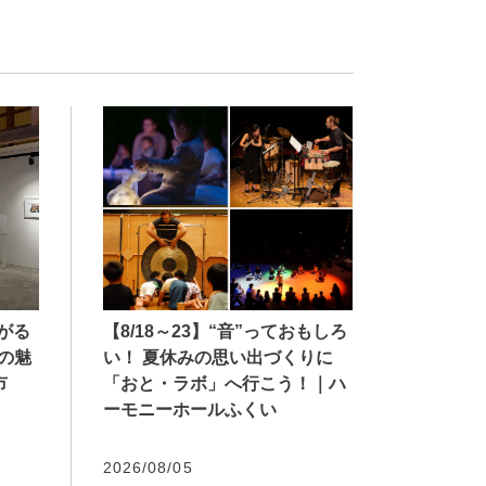
【8/18～23】“音”っておもしろ
広がる
い！ 夏休みの思い出づくりに
の魅
「おと・ラボ」へ行こう！｜ハ
市
ーモニーホールふくい
2026/08/05