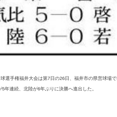
野球選手権福井大会は第7日の26日、福井市の県営球場
が5年連続、北陸が6年ぶりに決勝へ進出した。