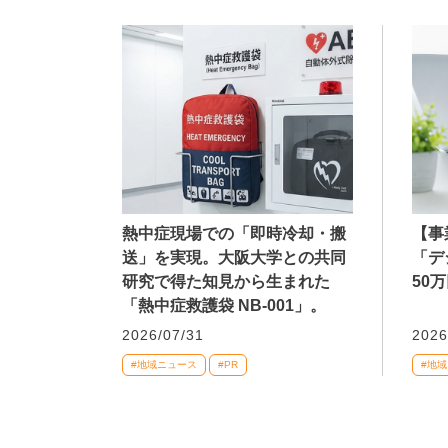
熱中症現場での「即時冷却・搬
【事
送」を実現。大阪大学との共同
「デ
研究で得た知見から生まれた
50
「熱中症救護袋 NB-001」。
2026/07/31
2026
#地域ニュース
#PR
#地