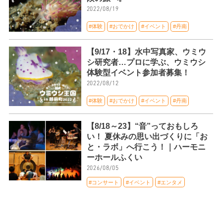
2022/08/19
#体験
#おでかけ
#イベント
#丹南
【9/17・18】水中写真家、ウミウ
シ研究者…プロに学ぶ、ウミウシ
体験型イベント参加者募集！
2022/08/12
#体験
#おでかけ
#イベント
#丹南
【8/18～23】“音”っておもしろ
い！ 夏休みの思い出づくりに「お
と・ラボ」へ行こう！｜ハーモニ
ーホールふくい
2026/08/05
#コンサート
#イベント
#エンタメ