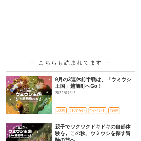
こちらも読まれてます
9月の3連休前半戦は、「ウミウシ
王国」越前町へGo！
2022/09/17
#体験
#おでかけ
#イベント
#丹南
親子でワクワクドキドキの自然体
験を。この秋、ウミウシを探す冒
険の旅へ。