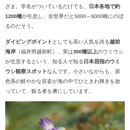
ざま。学名がついているだけでも、
日本各地で約
1200種
が生息し、全世界だと5000～6000種にのぼ
るのだそう。
ダイビングポイント
としても高い人気を誇る
越前
海岸
（福井県越前町）。実は
300種以上
のウミウシ
が生息するという、知る人ぞ知る
日本屈指のウミ
ウシ観察スポット
なんです。小さいながらも、原
色系の鮮やかな容姿が海の中でひときわ輝きを放
っていて、観る者を虜にしています。