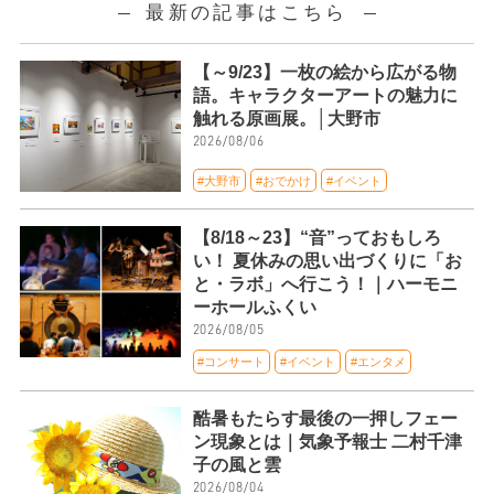
最新の記事はこちら
【～9/23】一枚の絵から広がる物
語。キャラクターアートの魅力に
触れる原画展。│大野市
2026/08/06
#大野市
#おでかけ
#イベント
【8/18～23】“音”っておもしろ
い！ 夏休みの思い出づくりに「お
と・ラボ」へ行こう！｜ハーモニ
ーホールふくい
2026/08/05
#コンサート
#イベント
#エンタメ
酷暑もたらす最後の一押しフェー
ン現象とは｜気象予報士 二村千津
子の風と雲
2026/08/04