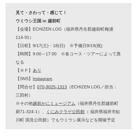
見て・さわって・感じて！
ウミウシ王国 in 越前町
【会場】ECHIZEN LOG（福井県丹生郡越前町梅浦
114-91）
【日程】9/17(土)・18(日) ※予備日9/19(祝)
【時間】9:00～17:00 ※各コース・ツアーによって異
なる
【ＨＰ】
あり
【SNS】
Instagram
【問合せ】
070-9025-1313
（ECHIZEN LOG／担当：
三田村）
※その他
越前かにミュージアム
（福井県丹生郡越前町
厨71-324-1）、
くにみクラゲ公民館
（ 福井県福井市鮎
川町 国見公民館）でもウミウシ展示などを開催予定