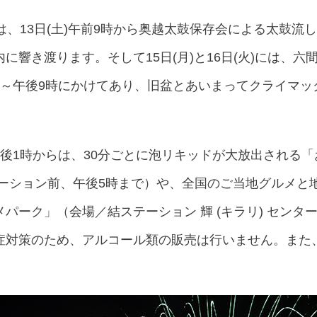
は、13日(土)午前9時から奥越太鼓保存会による太鼓流
に響き渡ります。そして15日(月)と16日(火)には、
時～午後9時にかけてあり、旧盆とあいまってクライマッ
)の午後1時からは、30分ごとに泡リキッドが大放出され
テーション前、午後5時まで）や、全国のご当地グルメと
パーク」（会場／結ステーション 輝 (キラリ) センタ
症対策のため、アルコール類の販売は行いません。また