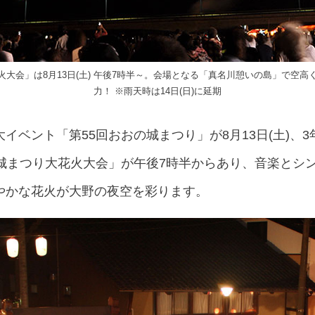
大会」は8月13日(土) 午後7時半～。会場となる「真名川憩いの島」で空
力！ ※雨天時は14日(日)に延期
イベント「第55回おおの城まつり」が8月13日(土)、
の城まつり大花火大会」が午後7時半からあり、音楽とシ
やかな花火が大野の夜空を彩ります。