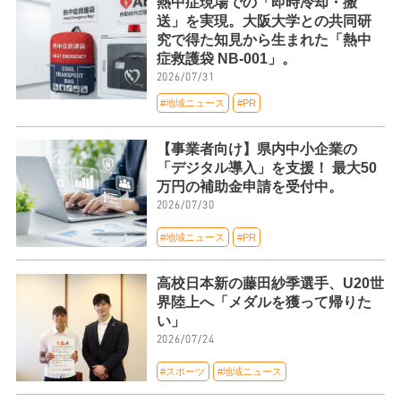
熱中症現場での「即時冷却・搬
送」を実現。大阪大学との共同研
究で得た知見から生まれた「熱中
症救護袋 NB-001」。
2026/07/31
#地域ニュース
#PR
【事業者向け】県内中小企業の
「デジタル導入」を支援！ 最大50
万円の補助金申請を受付中。
2026/07/30
#地域ニュース
#PR
高校日本新の藤田紗季選手、U20世
界陸上へ「メダルを獲って帰りた
い」
2026/07/24
#スポーツ
#地域ニュース