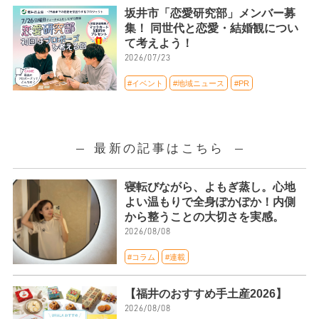
坂井市「恋愛研究部」メンバー募
集！ 同世代と恋愛・結婚観につい
て考えよう！
2026/07/23
#イベント
#地域ニュース
#PR
最新の記事はこちら
寝転びながら、よもぎ蒸し。心地
よい温もりで全身ぽかぽか！内側
から整うことの大切さを実感。
2026/08/08
#コラム
#連載
【福井のおすすめ手土産2026】
2026/08/08