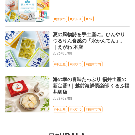
#おやつ
#グルメ
#PR
夏の風物詩を手土産に。ひんやり
つるりん食感の「水かんてん」。
｜えがわ 本店
2026/08/08
#手土産
#おやつ
#福井市内
海の幸の旨味たっぷり 福井土産の
新定番!!｜越前海鮮倶楽部 くるふ福
井駅店
2026/08/08
#手土産
#おやつ
#福井市内