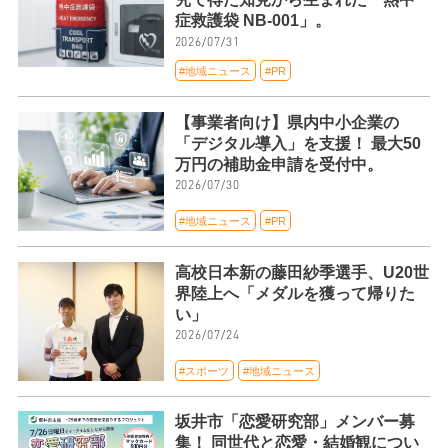
症救護袋 NB-001」。
2026/07/31
#地域ニュース
#PR
【事業者向け】県内中小企業の
「デジタル導入」を支援！ 最大50
万円の補助金申請を受付中。
2026/07/30
#地域ニュース
#PR
高校日本新の藤田紗季選手、U20世
界陸上へ「メダルを獲って帰りた
い」
2026/07/24
#スポーツ
#地域ニュース
坂井市「恋愛研究部」メンバー募
集！ 同世代と恋愛・結婚観につい