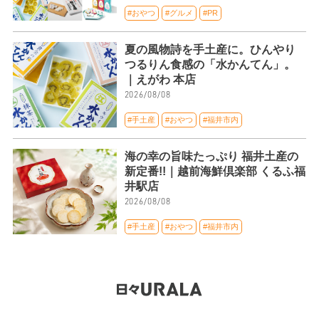
#おやつ
#グルメ
#PR
夏の風物詩を手土産に。ひんやり
つるりん食感の「水かんてん」。
｜えがわ 本店
2026/08/08
#手土産
#おやつ
#福井市内
海の幸の旨味たっぷり 福井土産の
新定番!!｜越前海鮮倶楽部 くるふ福
井駅店
2026/08/08
#手土産
#おやつ
#福井市内