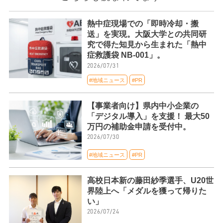
熱中症現場での「即時冷却・搬
送」を実現。大阪大学との共同研
究で得た知見から生まれた「熱中
症救護袋 NB-001」。
2026/07/31
#地域ニュース
#PR
【事業者向け】県内中小企業の
「デジタル導入」を支援！ 最大50
万円の補助金申請を受付中。
2026/07/30
#地域ニュース
#PR
高校日本新の藤田紗季選手、U20世
界陸上へ「メダルを獲って帰りた
い」
2026/07/24