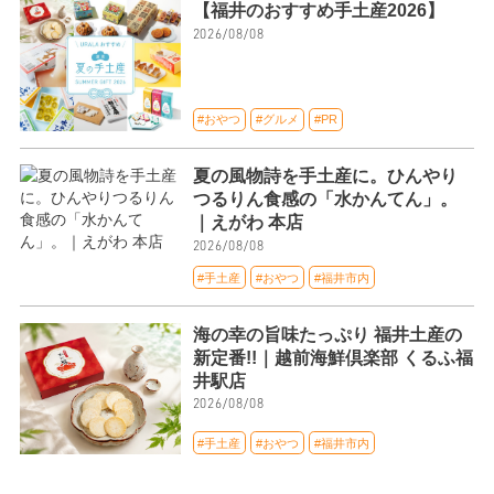
【福井のおすすめ手土産2026】
2026/08/08
#おやつ
#グルメ
#PR
夏の風物詩を手土産に。ひんやり
つるりん食感の「水かんてん」。
｜えがわ 本店
2026/08/08
#手土産
#おやつ
#福井市内
海の幸の旨味たっぷり 福井土産の
新定番!!｜越前海鮮倶楽部 くるふ福
井駅店
2026/08/08
#手土産
#おやつ
#福井市内