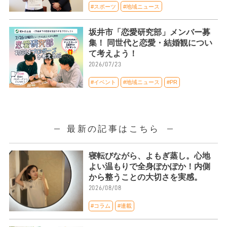
#スポーツ
#地域ニュース
坂井市「恋愛研究部」メンバー募
集！ 同世代と恋愛・結婚観につい
て考えよう！
2026/07/23
#イベント
#地域ニュース
#PR
最新の記事はこちら
寝転びながら、よもぎ蒸し。心地
よい温もりで全身ぽかぽか！内側
から整うことの大切さを実感。
2026/08/08
#コラム
#連載