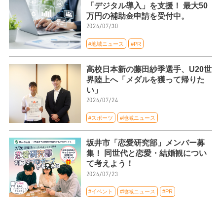
「デジタル導入」を支援！ 最大50
万円の補助金申請を受付中。
2026/07/30
#地域ニュース
#PR
高校日本新の藤田紗季選手、U20世
界陸上へ「メダルを獲って帰りた
い」
2026/07/24
#スポーツ
#地域ニュース
坂井市「恋愛研究部」メンバー募
集！ 同世代と恋愛・結婚観につい
て考えよう！
2026/07/23
#イベント
#地域ニュース
#PR