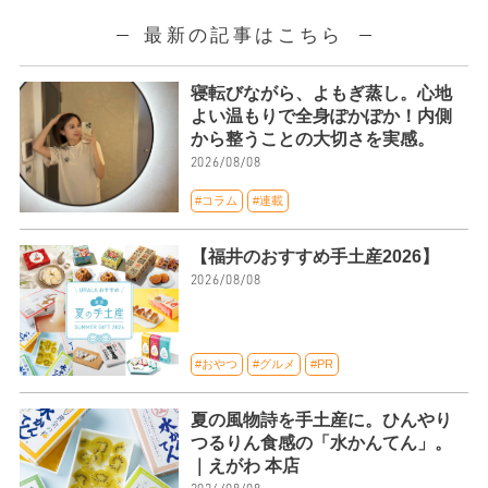
最新の記事はこちら
寝転びながら、よもぎ蒸し。心地
よい温もりで全身ぽかぽか！内側
から整うことの大切さを実感。
2026/08/08
#コラム
#連載
【福井のおすすめ手土産2026】
2026/08/08
#おやつ
#グルメ
#PR
夏の風物詩を手土産に。ひんやり
つるりん食感の「水かんてん」。
｜えがわ 本店