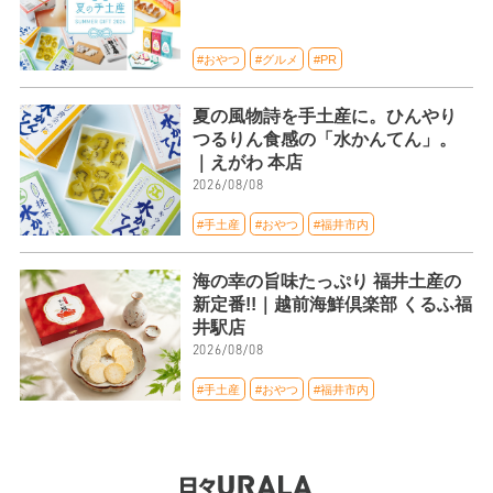
#おやつ
#グルメ
#PR
夏の風物詩を手土産に。ひんやり
つるりん食感の「水かんてん」。
｜えがわ 本店
2026/08/08
#手土産
#おやつ
#福井市内
海の幸の旨味たっぷり 福井土産の
新定番!!｜越前海鮮倶楽部 くるふ福
井駅店
2026/08/08
#手土産
#おやつ
#福井市内