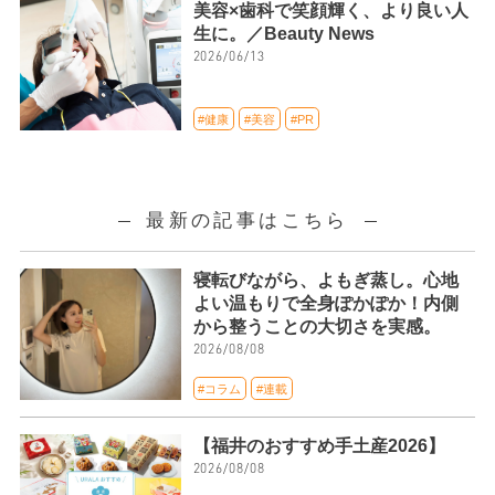
美容×歯科で笑顔輝く、より良い人
生に。／Beauty News
2026/06/13
#健康
#美容
#PR
最新の記事はこちら
寝転びながら、よもぎ蒸し。心地
よい温もりで全身ぽかぽか！内側
から整うことの大切さを実感。
2026/08/08
#コラム
#連載
【福井のおすすめ手土産2026】
2026/08/08