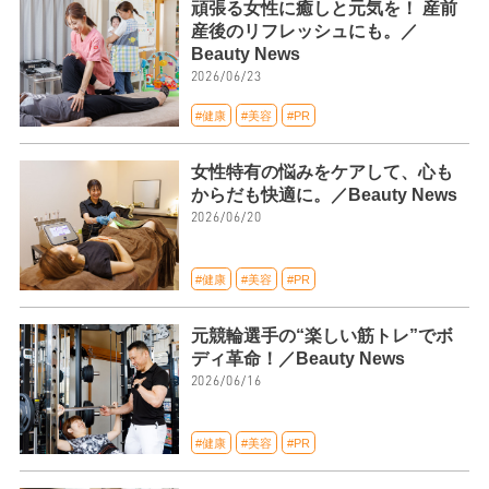
頑張る女性に癒しと元気を！ 産前
産後のリフレッシュにも。／
Beauty News
2026/06/23
#健康
#美容
#PR
女性特有の悩みをケアして、心も
からだも快適に。／Beauty News
2026/06/20
#健康
#美容
#PR
元競輪選手の“楽しい筋トレ”でボ
ディ革命！／Beauty News
2026/06/16
#健康
#美容
#PR