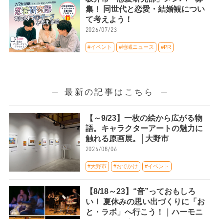
集！ 同世代と恋愛・結婚観につい
て考えよう！
2026/07/23
#イベント
#地域ニュース
#PR
最新の記事はこちら
【～9/23】一枚の絵から広がる物
語。キャラクターアートの魅力に
触れる原画展。│大野市
2026/08/06
#大野市
#おでかけ
#イベント
【8/18～23】“音”っておもしろ
い！ 夏休みの思い出づくりに「お
と・ラボ」へ行こう！｜ハーモニ