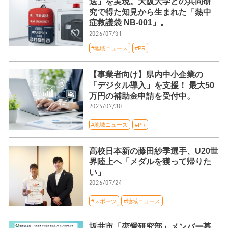
送」を実現。大阪大学との共同研
究で得た知見から生まれた「熱中
症救護袋 NB-001」。
2026/07/31
#地域ニュース
#PR
【事業者向け】県内中小企業の
「デジタル導入」を支援！ 最大50
万円の補助金申請を受付中。
2026/07/30
#地域ニュース
#PR
高校日本新の藤田紗季選手、U20世
界陸上へ「メダルを獲って帰りた
い」
2026/07/24
#スポーツ
#地域ニュース
坂井市「恋愛研究部」メンバー募