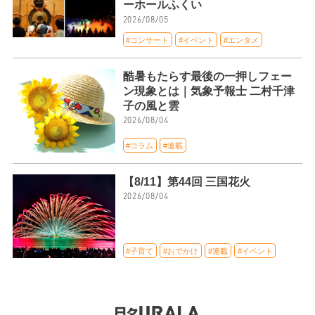
ーホールふくい
2026/08/05
#コンサート
#イベント
#エンタメ
酷暑もたらす最後の一押しフェー
ン現象とは｜気象予報士 二村千津
子の風と雲
2026/08/04
#コラム
#連載
【8/11】第44回 三国花火
2026/08/04
#子育て
#おでかけ
#連載
#イベント