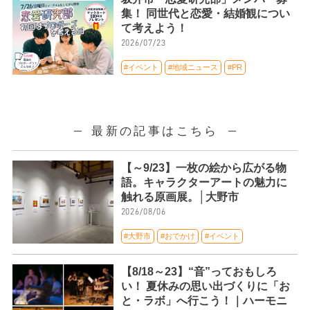
集！ 同世代と恋愛・結婚観につい
て考えよう！
2026/07/23
#イベント
#地域ニュース
#PR
最新の記事はこちら
【～9/23】一枚の絵から広がる物
語。キャラクターアートの魅力に
触れる原画展。│大野市
2026/08/06
#大野市
#おでかけ
#イベント
【8/18～23】“音”っておもしろ
い！ 夏休みの思い出づくりに「お
と・ラボ」へ行こう！｜ハーモニ