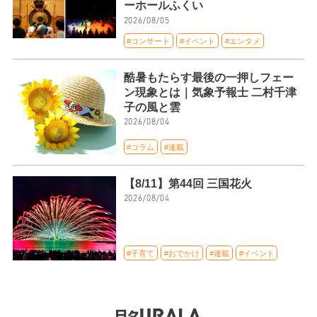
ーホールふくい
2026/08/05
#コンサート
#イベント
#エンタメ
酷暑もたらす最後の一押しフェー
ン現象とは｜気象予報士 二村千津
子の風と雲
2026/08/04
#コラム
#連載
【8/11】第44回 三国花火
2026/08/04
#子育て
#おでかけ
#連載
#イベント