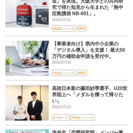
送」を実現。大阪大学との共同研
究で得た知見から生まれた「熱中
症救護袋 NB-001」。
2026/07/31
#地域ニュース
#PR
【事業者向け】県内中小企業の
「デジタル導入」を支援！ 最大50
万円の補助金申請を受付中。
2026/07/30
#地域ニュース
#PR
高校日本新の藤田紗季選手、U20世
界陸上へ「メダルを獲って帰りた
い」
2026/07/24
#スポーツ
#地域ニュース
坂井市「恋愛研究部」メンバー募