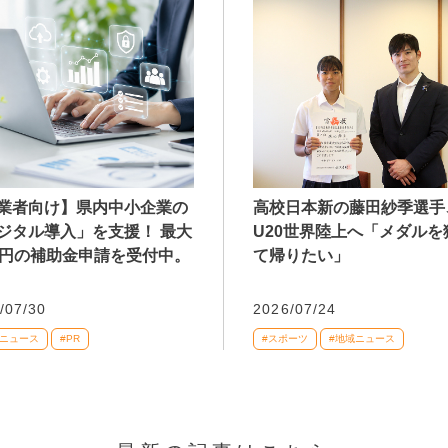
業者向け】県内中小企業の
高校日本新の藤田紗季選手
ジタル導入」を支援！ 最大
U20世界陸上へ「メダルを
万円の補助金申請を受付中。
て帰りたい」
/07/30
2026/07/24
域ニュース
#PR
#スポーツ
#地域ニュース