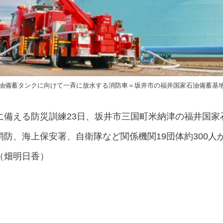
油備蓄タンクに向けて一斉に放水する消防車＝坂井市の福井国家石油備蓄基
に備える防災訓練23日、坂井市三国町米納津の福井国家
防、海上保安署、自衛隊など関係機関19団体約300人
（畑明日香）