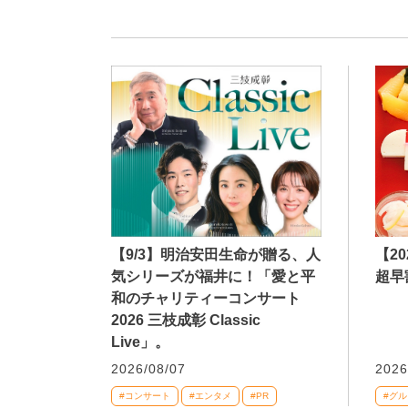
【9/3】明治安田生命が贈る、人
【2
気シリーズが福井に！「愛と平
超早
和のチャリティーコンサート
2026 三枝成彰 Classic
Live」。
2026/08/07
2026
#コンサート
#エンタメ
#PR
#グル