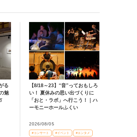
【8/18～23】“音”っておもしろ
広がる
い！ 夏休みの思い出づくりに
の魅
「おと・ラボ」へ行こう！｜ハ
市
ーモニーホールふくい
2026/08/05
#コンサート
#イベント
#エンタメ