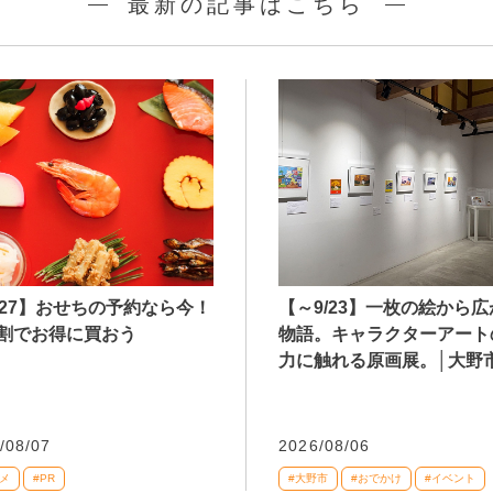
最新の記事はこちら
027】おせちの予約なら今！
【～9/23】一枚の絵から
割でお得に買おう
物語。キャラクターアート
力に触れる原画展。│大野
/08/07
2026/08/06
メ
#PR
#大野市
#おでかけ
#イベント