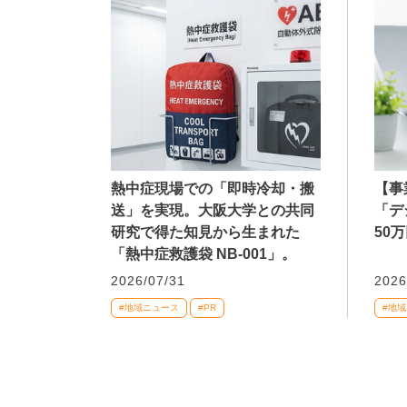
熱中症現場での「即時冷却・搬
【事
送」を実現。大阪大学との共同
「デ
研究で得た知見から生まれた
50
「熱中症救護袋 NB-001」。
2026/07/31
2026
#地域ニュース
#PR
#地