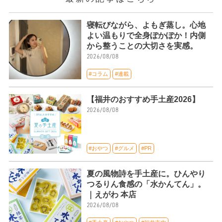
寝転びながら、よもぎ蒸し。心地
よい温もりで全身ぽかぽか！内側
から整うことの大切さを実感。
2026/08/08
#コラム
#連載
【福井のおすすめ手土産2026】
2026/08/08
#おやつ
#グルメ
#PR
夏の風物詩を手土産に。ひんやり
つるりん食感の「水かんてん」。
｜えがわ 本店
2026/08/08