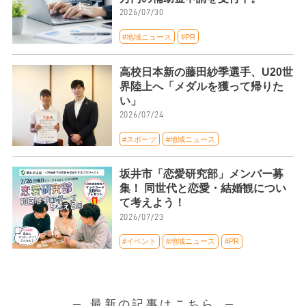
2026/07/30
#地域ニュース
#PR
高校日本新の藤田紗季選手、U20世
界陸上へ「メダルを獲って帰りた
い」
2026/07/24
#スポーツ
#地域ニュース
坂井市「恋愛研究部」メンバー募
集！ 同世代と恋愛・結婚観につい
て考えよう！
2026/07/23
#イベント
#地域ニュース
#PR
最新の記事はこちら