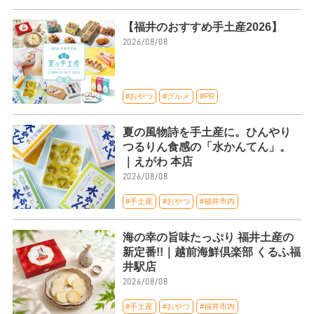
【福井のおすすめ手土産2026】
2026/08/08
#おやつ
#グルメ
#PR
夏の風物詩を手土産に。ひんやり
つるりん食感の「水かんてん」。
｜えがわ 本店
2026/08/08
#手土産
#おやつ
#福井市内
海の幸の旨味たっぷり 福井土産の
新定番!!｜越前海鮮倶楽部 くるふ福
井駅店
2026/08/08
#手土産
#おやつ
#福井市内