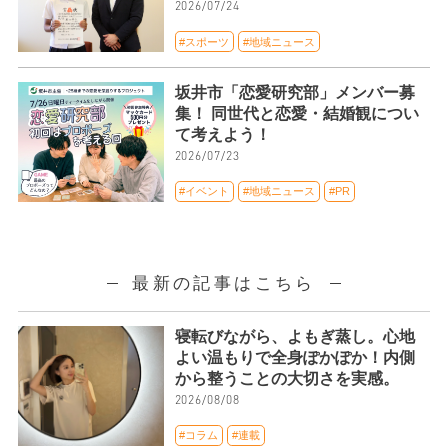
2026/07/24
#スポーツ
#地域ニュース
坂井市「恋愛研究部」メンバー募
集！ 同世代と恋愛・結婚観につい
て考えよう！
2026/07/23
#イベント
#地域ニュース
#PR
最新の記事はこちら
寝転びながら、よもぎ蒸し。心地
よい温もりで全身ぽかぽか！内側
から整うことの大切さを実感。
2026/08/08
#コラム
#連載