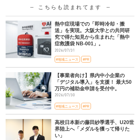
こちらも読まれてます
熱中症現場での「即時冷却・搬
送」を実現。大阪大学との共同研
究で得た知見から生まれた「熱中
症救護袋 NB-001」。
2026/07/31
#地域ニュース
#PR
【事業者向け】県内中小企業の
「デジタル導入」を支援！ 最大50
万円の補助金申請を受付中。
2026/07/30
#地域ニュース
#PR
高校日本新の藤田紗季選手、U20世
界陸上へ「メダルを獲って帰りた
い」