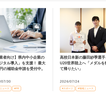
業者向け】県内中小企業の
高校日本新の藤田紗季選手
ジタル導入」を支援！ 最大
U20世界陸上へ「メダルを
万円の補助金申請を受付中。
て帰りたい」
/07/30
2026/07/24
域ニュース
#PR
#スポーツ
#地域ニュース