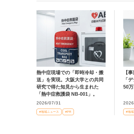
熱中症現場での「即時冷却・搬
【事
送」を実現。大阪大学との共同
「デ
研究で得た知見から生まれた
50
「熱中症救護袋 NB-001」。
2026/07/31
2026
#地域ニュース
#PR
#地