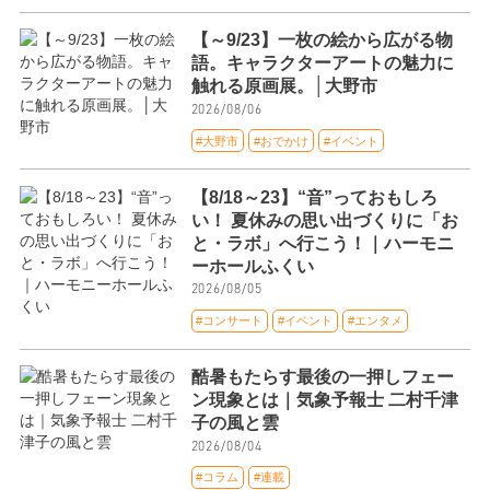
【～9/23】一枚の絵から広がる物
語。キャラクターアートの魅力に
触れる原画展。│大野市
2026/08/06
#大野市
#おでかけ
#イベント
【8/18～23】“音”っておもしろ
い！ 夏休みの思い出づくりに「お
と・ラボ」へ行こう！｜ハーモニ
ーホールふくい
2026/08/05
#コンサート
#イベント
#エンタメ
酷暑もたらす最後の一押しフェー
ン現象とは｜気象予報士 二村千津
子の風と雲
2026/08/04
#コラム
#連載