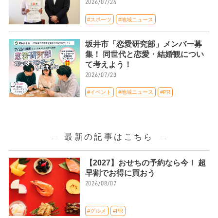
2026/07/24
#スポーツ
#地域ニュース
坂井市「恋愛研究部」メンバー募
集！ 同世代と恋愛・結婚観につい
て考えよう！
2026/07/23
#イベント
#地域ニュース
#PR
最新の記事はこちら
【2027】おせちの予約なら今！ 超
早割でお得に買おう
2026/08/07
#グルメ
#PR