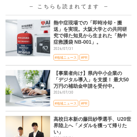
こちらも読まれてます
熱中症現場での「即時冷却・搬
送」を実現。大阪大学との共同研
究で得た知見から生まれた「熱中
症救護袋 NB-001」。
2026/07/31
#地域ニュース
#PR
【事業者向け】県内中小企業の
「デジタル導入」を支援！ 最大50
万円の補助金申請を受付中。
2026/07/30
#地域ニュース
#PR
高校日本新の藤田紗季選手、U20世
界陸上へ「メダルを獲って帰りた
い」