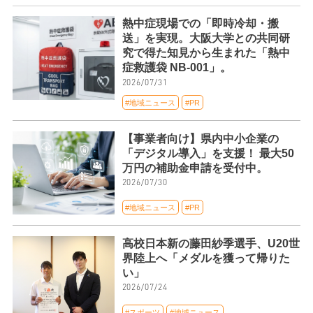
熱中症現場での「即時冷却・搬
送」を実現。大阪大学との共同研
究で得た知見から生まれた「熱中
症救護袋 NB-001」。
2026/07/31
#地域ニュース
#PR
【事業者向け】県内中小企業の
「デジタル導入」を支援！ 最大50
万円の補助金申請を受付中。
2026/07/30
#地域ニュース
#PR
高校日本新の藤田紗季選手、U20世
界陸上へ「メダルを獲って帰りた
い」
2026/07/24
#スポーツ
#地域ニュース