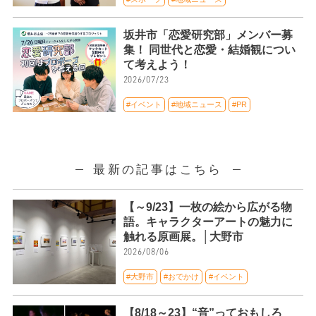
坂井市「恋愛研究部」メンバー募
集！ 同世代と恋愛・結婚観につい
て考えよう！
2026/07/23
#イベント
#地域ニュース
#PR
最新の記事はこちら
【～9/23】一枚の絵から広がる物
語。キャラクターアートの魅力に
触れる原画展。│大野市
2026/08/06
#大野市
#おでかけ
#イベント
【8/18～23】“音”っておもしろ