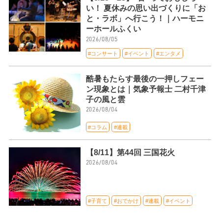
い！ 夏休みの思い出づくりに「お
と・ラボ」へ行こう！｜ハーモニ
ーホールふくい
2026/08/05
#コンサート
#イベント
#エンタメ
酷暑もたらす最後の一押しフェー
ン現象とは｜気象予報士 二村千津
子の風と雲
2026/08/04
#コラム
#連載
【8/11】第44回 三国花火
2026/08/04
#子育て
#おでかけ
#連載
#イベント