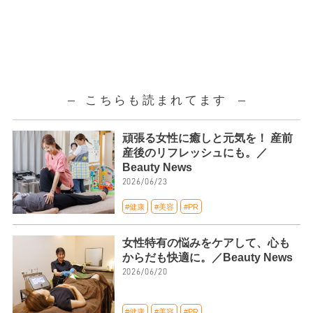
こちらも読まれてます
頑張る女性に癒しと元気を！ 産前
産後のリフレッシュにも。／
Beauty News
2026/06/23
#健康
#美容
#PR
女性特有の悩みをケアして、心も
からだも快適に。／Beauty News
2026/06/20
#健康
#美容
#PR