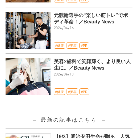
元競輪選手の“楽しい筋トレ”でボ
ディ革命！／Beauty News
2026/06/16
#健康
#美容
#PR
美容×歯科で笑顔輝く、より良い人
生に。／Beauty News
2026/06/13
#健康
#美容
#PR
最新の記事はこちら
【9/3】明治安田生命が贈る、人気