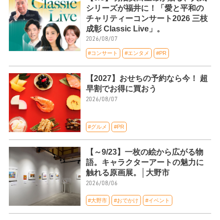
シリーズが福井に！「愛と平和の
チャリティーコンサート2026 三枝
成彰 Classic Live」。
2026/08/07
#コンサート
#エンタメ
#PR
【2027】おせちの予約なら今！ 超
早割でお得に買おう
2026/08/07
#グルメ
#PR
【～9/23】一枚の絵から広がる物
語。キャラクターアートの魅力に
触れる原画展。│大野市
2026/08/06
#大野市
#おでかけ
#イベント