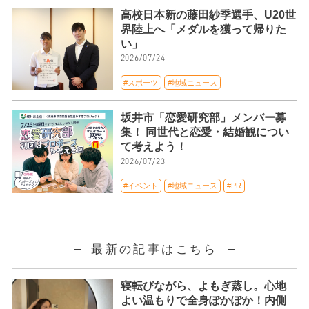
高校日本新の藤田紗季選手、U20世
界陸上へ「メダルを獲って帰りた
い」
2026/07/24
#スポーツ
#地域ニュース
坂井市「恋愛研究部」メンバー募
集！ 同世代と恋愛・結婚観につい
て考えよう！
2026/07/23
#イベント
#地域ニュース
#PR
最新の記事はこちら
寝転びながら、よもぎ蒸し。心地
よい温もりで全身ぽかぽか！内側