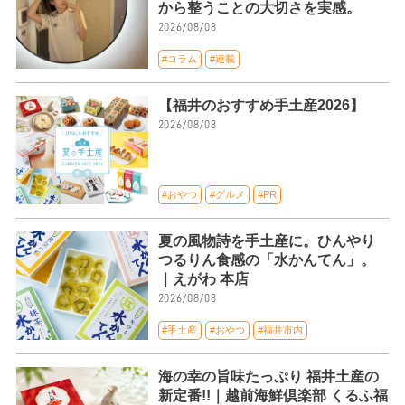
から整うことの大切さを実感。
2026/08/08
#コラム
#連載
【福井のおすすめ手土産2026】
2026/08/08
#おやつ
#グルメ
#PR
夏の風物詩を手土産に。ひんやり
つるりん食感の「水かんてん」。
｜えがわ 本店
2026/08/08
#手土産
#おやつ
#福井市内
海の幸の旨味たっぷり 福井土産の
新定番!!｜越前海鮮倶楽部 くるふ福