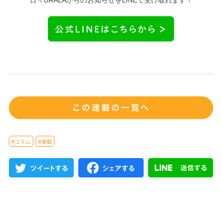
#コラム
#連載