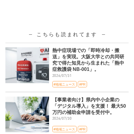
こちらも読まれてます
熱中症現場での「即時冷却・搬
送」を実現。大阪大学との共同研
究で得た知見から生まれた「熱中
症救護袋 NB-001」。
2026/07/31
#地域ニュース
#PR
【事業者向け】県内中小企業の
「デジタル導入」を支援！ 最大50
万円の補助金申請を受付中。
2026/07/30
#地域ニュース
#PR