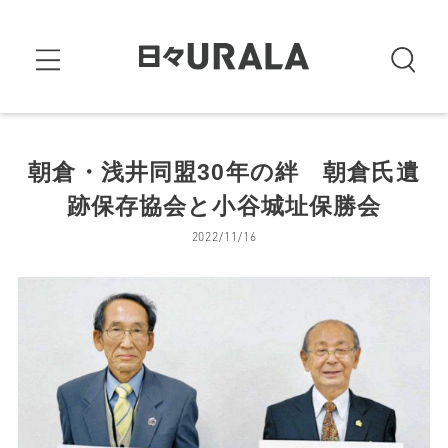
朝倉・浅井同盟30年の絆 朝倉氏遺
跡保存協会と小谷城址保勝会
2022/11/16