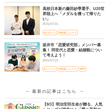
高校日本新の藤田紗季選手、U20世
界陸上へ「メダルを獲って帰りた
い」
2026/07/24
#スポーツ
#地域ニュース
坂井市「恋愛研究部」メンバー募
集！ 同世代と恋愛・結婚観につい
て考えよう！
2026/07/23
#イベント
#地域ニュース
#PR
最新の記事はこちら
【9/3】明治安田生命が贈る、人気