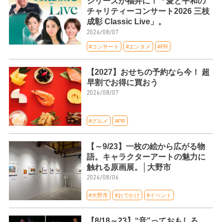
シリーズが福井に！「愛と平和の
チャリティーコンサート2026 三枝
成彰 Classic Live」。
2026/08/07
#コンサート
#エンタメ
#PR
【2027】おせちの予約なら今！ 超
早割でお得に買おう
2026/08/07
#グルメ
#PR
【～9/23】一枚の絵から広がる物
語。キャラクターアートの魅力に
触れる原画展。│大野市
2026/08/06
#大野市
#おでかけ
#イベント
【8/18～23】“音”っておもしろ