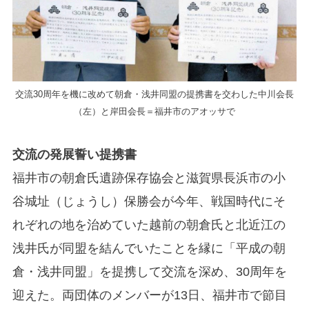
交流30周年を機に改めて朝倉・浅井同盟の提携書を交わした中川会長
（左）と岸田会長＝福井市のアオッサで
交流の発展誓い提携書
福井市の朝倉氏遺跡保存協会と滋賀県長浜市の小
谷城址（じょうし）保勝会が今年、戦国時代にそ
れぞれの地を治めていた越前の朝倉氏と北近江の
浅井氏が同盟を結んでいたことを縁に「平成の朝
倉・浅井同盟」を提携して交流を深め、30周年を
迎えた。両団体のメンバーが13日、福井市で節目