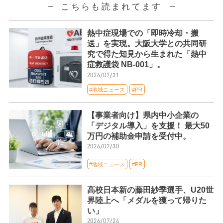
こちらも読まれてます
熱中症現場での「即時冷却・搬
送」を実現。大阪大学との共同研
究で得た知見から生まれた「熱中
症救護袋 NB-001」。
2026/07/31
#地域ニュース
#PR
【事業者向け】県内中小企業の
「デジタル導入」を支援！ 最大50
万円の補助金申請を受付中。
2026/07/30
#地域ニュース
#PR
高校日本新の藤田紗季選手、U20世
界陸上へ「メダルを獲って帰りた
い」
2026/07/24