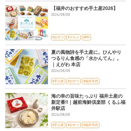
【福井のおすすめ手土産2026】
2026/08/08
#おやつ
#グルメ
#PR
夏の風物詩を手土産に。ひんやり
つるりん食感の「水かんてん」。
｜えがわ 本店
2026/08/08
#手土産
#おやつ
#福井市内
海の幸の旨味たっぷり 福井土産の
新定番!!｜越前海鮮倶楽部 くるふ福
井駅店
2026/08/08
#手土産
#おやつ
#福井市内