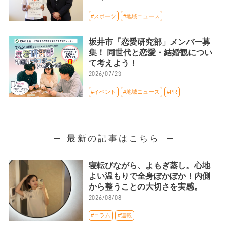
#スポーツ
#地域ニュース
坂井市「恋愛研究部」メンバー募
集！ 同世代と恋愛・結婚観につい
て考えよう！
2026/07/23
#イベント
#地域ニュース
#PR
最新の記事はこちら
寝転びながら、よもぎ蒸し。心地
よい温もりで全身ぽかぽか！内側
から整うことの大切さを実感。
2026/08/08
#コラム
#連載