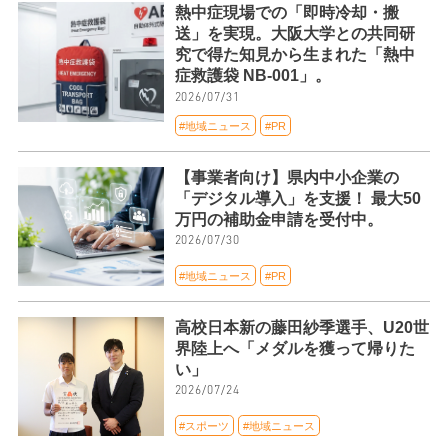
熱中症現場での「即時冷却・搬
送」を実現。大阪大学との共同研
究で得た知見から生まれた「熱中
症救護袋 NB-001」。
2026/07/31
#地域ニュース
#PR
【事業者向け】県内中小企業の
「デジタル導入」を支援！ 最大50
万円の補助金申請を受付中。
2026/07/30
#地域ニュース
#PR
高校日本新の藤田紗季選手、U20世
界陸上へ「メダルを獲って帰りた
い」
2026/07/24
#スポーツ
#地域ニュース