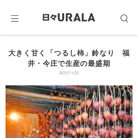
大きく甘く「つるし柿」鈴なり 福
井・今庄で生産の最盛期
2022/11/22