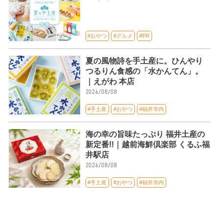
#おやつ
#グルメ
#PR
夏の風物詩を手土産に。ひんやり
つるりん食感の「水かんてん」。
｜えがわ 本店
2026/08/08
#手土産
#おやつ
#福井市内
海の幸の旨味たっぷり 福井土産の
新定番!!｜越前海鮮倶楽部 くるふ福
井駅店
2026/08/08
#手土産
#おやつ
#福井市内