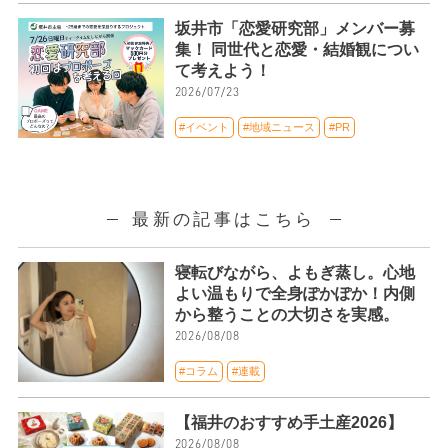
坂井市「恋愛研究部」メンバー募
集！ 同世代と恋愛・結婚観につい
て考えよう！
2026/07/23
#イベント
#地域ニュース
#PR
最新の記事はこちら
寝転びながら、よもぎ蒸し。心地
よい温もりで全身ぽかぽか！内側
から整うことの大切さを実感。
2026/08/08
#コラム
#連載
【福井のおすすめ手土産2026】
2026/08/08