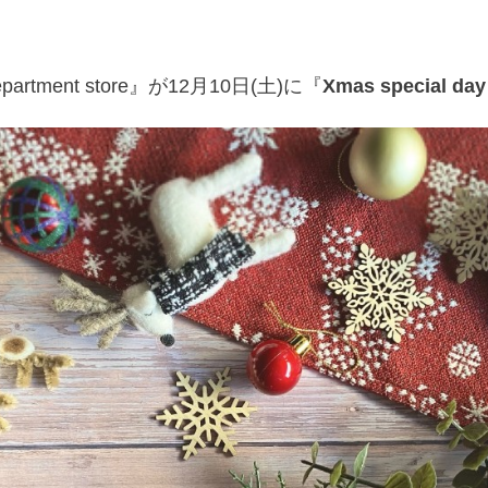
artment store』が12月10日(土)に『
Xmas special d