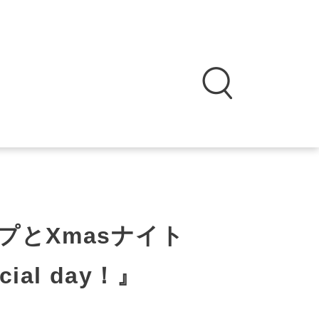
プとXmasナイト
al day！』