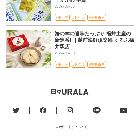
2026/08/08
#手土産
#おやつ
#福井市内
海の幸の旨味たっぷり 福井土産の
新定番!!｜越前海鮮倶楽部 くるふ福
井駅店
2026/08/08
#手土産
#おやつ
#福井市内
このサイトについて