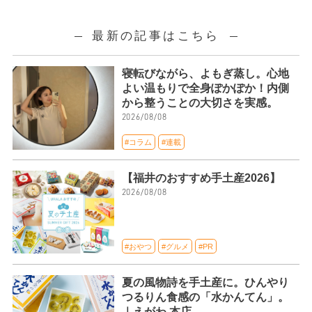
最新の記事はこちら
寝転びながら、よもぎ蒸し。心地
よい温もりで全身ぽかぽか！内側
から整うことの大切さを実感。
2026/08/08
#コラム
#連載
【福井のおすすめ手土産2026】
2026/08/08
#おやつ
#グルメ
#PR
夏の風物詩を手土産に。ひんやり
つるりん食感の「水かんてん」。
｜えがわ 本店