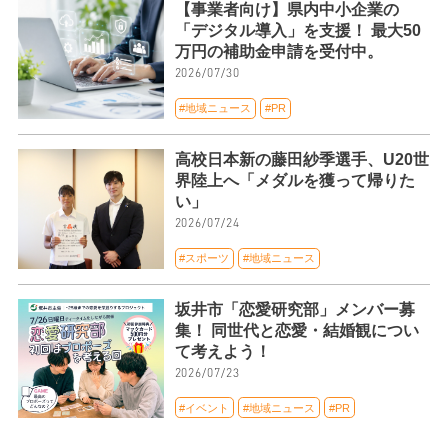
【事業者向け】県内中小企業の
「デジタル導入」を支援！ 最大50
万円の補助金申請を受付中。
2026/07/30
#地域ニュース
#PR
高校日本新の藤田紗季選手、U20世
界陸上へ「メダルを獲って帰りた
い」
2026/07/24
#スポーツ
#地域ニュース
坂井市「恋愛研究部」メンバー募
集！ 同世代と恋愛・結婚観につい
て考えよう！
2026/07/23
#イベント
#地域ニュース
#PR