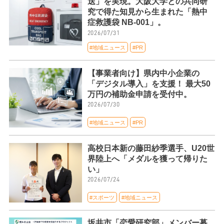
送」を実現。大阪大学との共同研
究で得た知見から生まれた「熱中
症救護袋 NB-001」。
2026/07/31
#地域ニュース
#PR
【事業者向け】県内中小企業の
「デジタル導入」を支援！ 最大50
万円の補助金申請を受付中。
2026/07/30
#地域ニュース
#PR
高校日本新の藤田紗季選手、U20世
界陸上へ「メダルを獲って帰りた
い」
2026/07/24
#スポーツ
#地域ニュース
坂井市「恋愛研究部」メンバー募