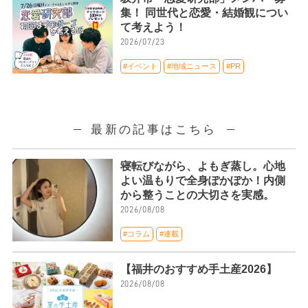
集！ 同世代と恋愛・結婚観につい
て考えよう！
2026/07/23
#イベント
#地域ニュース
#PR
最新の記事はこちら
寝転びながら、よもぎ蒸し。心地
よい温もりで全身ぽかぽか！内側
から整うことの大切さを実感。
2026/08/08
#コラム
#連載
【福井のおすすめ手土産2026】
2026/08/08