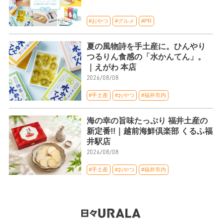
#おやつ
#グルメ
#PR
夏の風物詩を手土産に。ひんやり
つるりん食感の「水かんてん」。
｜えがわ 本店
2026/08/08
#手土産
#おやつ
#福井市内
海の幸の旨味たっぷり 福井土産の
新定番!!｜越前海鮮倶楽部 くるふ福
井駅店
2026/08/08
#手土産
#おやつ
#福井市内