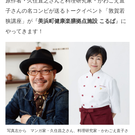
原作者・久住直之さんと料理研究家・かわごえ直
子さんの名コンビが送るトークイベント「敦賀若
狭講座」が『
美浜町健康楽膳拠点施設 こるぱ
』に
やってきます！
写真左から マンガ家・久住昌之さん、料理研究家・かわごえ直子さ