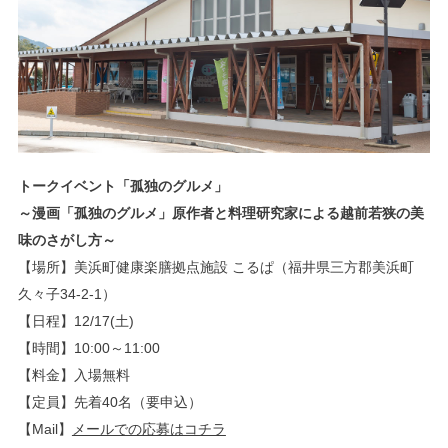
トークイベント「孤独のグルメ」
～漫画「孤独のグルメ」原作者と料理研究家による越前若狭の美
味のさがし方～
【場所】美浜町健康楽膳拠点施設 こるぱ（福井県三方郡美浜町
久々子34-2-1）
【日程】12/17(土)
【時間】10:00～11:00
【料金】入場無料
【定員】先着40名（要申込）
【Mail】
メールでの応募はコチラ