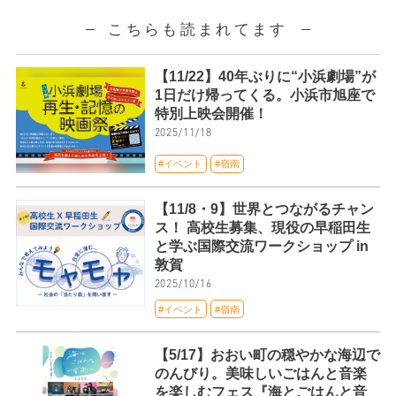
こちらも読まれてます
【11/22】40年ぶりに“小浜劇場”が
1日だけ帰ってくる。小浜市旭座で
特別上映会開催！
2025/11/18
#イベント
#嶺南
【11/8・9】世界とつながるチャン
ス！ 高校生募集、現役の早稲田生
と学ぶ国際交流ワークショップ in
敦賀
2025/10/16
#イベント
#嶺南
【5/17】おおい町の穏やかな海辺で
のんびり。美味しいごはんと音楽
を楽しむフェス『海とごはんと音