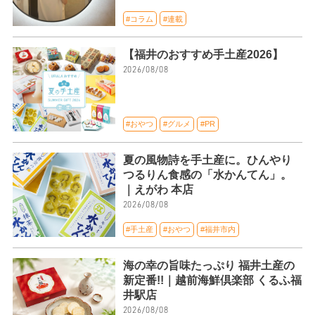
#コラム
#連載
【福井のおすすめ手土産2026】
2026/08/08
#おやつ
#グルメ
#PR
夏の風物詩を手土産に。ひんやり
つるりん食感の「水かんてん」。
｜えがわ 本店
2026/08/08
#手土産
#おやつ
#福井市内
海の幸の旨味たっぷり 福井土産の
新定番!!｜越前海鮮倶楽部 くるふ福
井駅店
2026/08/08