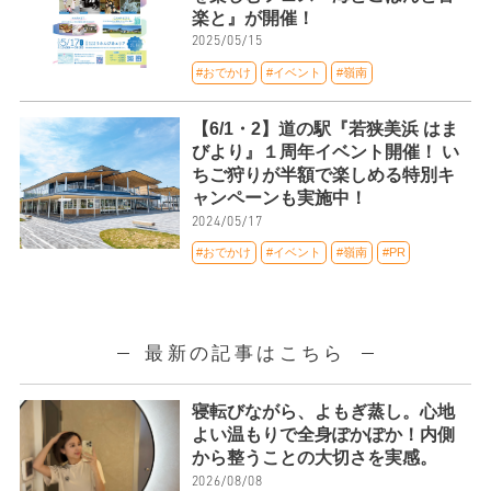
楽と』が開催！
2025/05/15
#おでかけ
#イベント
#嶺南
【6/1・2】道の駅『若狭美浜 はま
びより』１周年イベント開催！ い
ちご狩りが半額で楽しめる特別キ
ャンペーンも実施中！
2024/05/17
#おでかけ
#イベント
#嶺南
#PR
最新の記事はこちら
寝転びながら、よもぎ蒸し。心地
よい温もりで全身ぽかぽか！内側
から整うことの大切さを実感。
2026/08/08