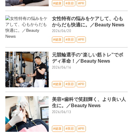
#健康
#美容
#PR
女性特有の悩みをケアして、心も
からだも快適に。／Beauty News
2026/06/20
#健康
#美容
#PR
元競輪選手の“楽しい筋トレ”でボ
ディ革命！／Beauty News
2026/06/16
#健康
#美容
#PR
美容×歯科で笑顔輝く、より良い人
生に。／Beauty News
2026/06/13
#健康
#美容
#PR