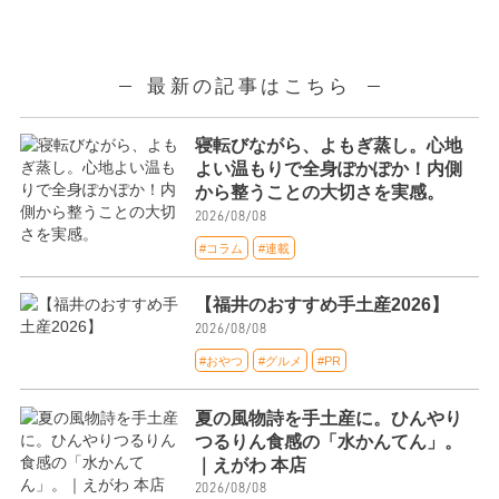
最新の記事はこちら
寝転びながら、よもぎ蒸し。心地
よい温もりで全身ぽかぽか！内側
から整うことの大切さを実感。
2026/08/08
#コラム
#連載
【福井のおすすめ手土産2026】
2026/08/08
#おやつ
#グルメ
#PR
夏の風物詩を手土産に。ひんやり
つるりん食感の「水かんてん」。
｜えがわ 本店
2026/08/08