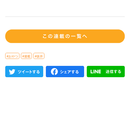
#おやつ
#連載
#坂井