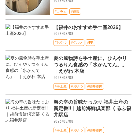
2026/08/08
#コラム
#連載
【福井のおすすめ手土産2026】
2026/08/08
#おやつ
#グルメ
#PR
夏の風物詩を手土産に。ひんやり
つるりん食感の「水かんてん」。
｜えがわ 本店
2026/08/08
#手土産
#おやつ
#福井市内
海の幸の旨味たっぷり 福井土産の
新定番!!｜越前海鮮倶楽部 くるふ福
井駅店
2026/08/08
#手土産
#おやつ
#福井市内