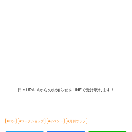
日々URALAからのお知らせをLINEで受け取れます！
#パン
#ワークショップ
#イベント
#月刊ウララ