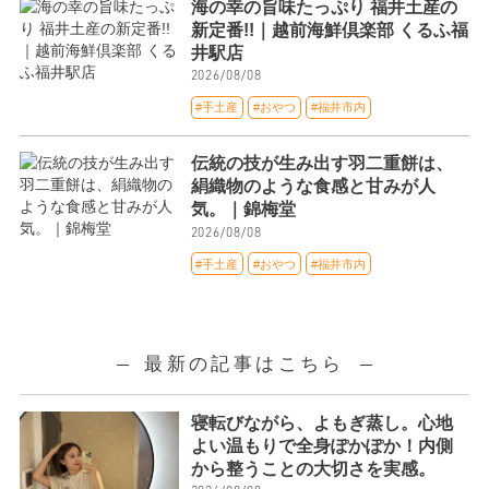
海の幸の旨味たっぷり 福井土産の
新定番!!｜越前海鮮倶楽部 くるふ福
井駅店
2026/08/08
#手土産
#おやつ
#福井市内
伝統の技が生み出す羽二重餅は、
絹織物のような食感と甘みが人
気。｜錦梅堂
2026/08/08
#手土産
#おやつ
#福井市内
最新の記事はこちら
寝転びながら、よもぎ蒸し。心地
よい温もりで全身ぽかぽか！内側
から整うことの大切さを実感。