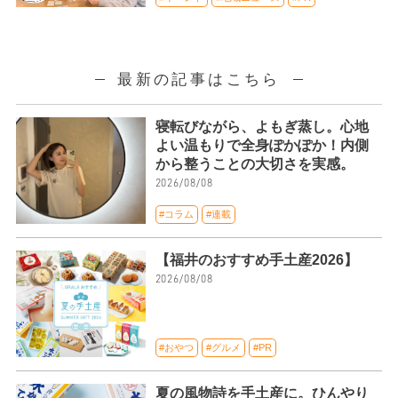
最新の記事はこちら
寝転びながら、よもぎ蒸し。心地
よい温もりで全身ぽかぽか！内側
から整うことの大切さを実感。
2026/08/08
#コラム
#連載
【福井のおすすめ手土産2026】
2026/08/08
#おやつ
#グルメ
#PR
夏の風物詩を手土産に。ひんやり