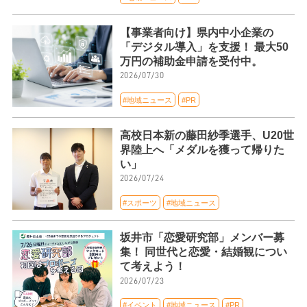
【事業者向け】県内中小企業の
「デジタル導入」を支援！ 最大50
万円の補助金申請を受付中。
2026/07/30
#地域ニュース
#PR
高校日本新の藤田紗季選手、U20世
界陸上へ「メダルを獲って帰りた
い」
2026/07/24
#スポーツ
#地域ニュース
坂井市「恋愛研究部」メンバー募
集！ 同世代と恋愛・結婚観につい
て考えよう！
2026/07/23
#イベント
#地域ニュース
#PR