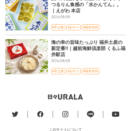
つるりん食感の「水かんてん」。
｜えがわ 本店
2026/08/08
#手土産
#おやつ
#福井市内
海の幸の旨味たっぷり 福井土産の
新定番!!｜越前海鮮倶楽部 くるふ福
井駅店
2026/08/08
#手土産
#おやつ
#福井市内
このサイトについて