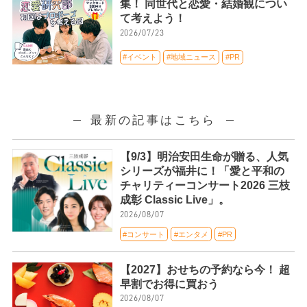
集！ 同世代と恋愛・結婚観につい
て考えよう！
2026/07/23
#イベント
#地域ニュース
#PR
最新の記事はこちら
【9/3】明治安田生命が贈る、人気
シリーズが福井に！「愛と平和の
チャリティーコンサート2026 三枝
成彰 Classic Live」。
2026/08/07
#コンサート
#エンタメ
#PR
【2027】おせちの予約なら今！ 超
早割でお得に買おう
2026/08/07