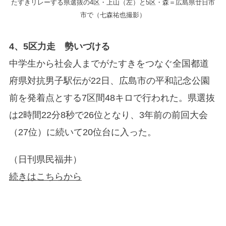
たすきリレーする県選抜の4区・上山（左）と5区・森＝広島県廿日市
市で（七森祐也撮影）
4、5区力走 勢いづける
中学生から社会人までがたすきをつなぐ全国都道
府県対抗男子駅伝が22日、広島市の平和記念公園
前を発着点とする7区間48キロで行われた。県選抜
は2時間22分8秒で26位となり、3年前の前回大会
（27位）に続いて20位台に入った。
（日刊県民福井）
続きはこちらから