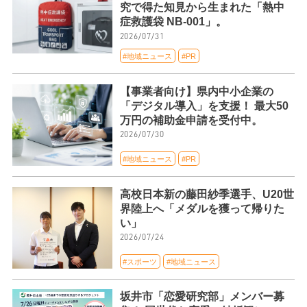
究で得た知見から生まれた「熱中
症救護袋 NB-001」。
2026/07/31
#地域ニュース
#PR
【事業者向け】県内中小企業の
「デジタル導入」を支援！ 最大50
万円の補助金申請を受付中。
2026/07/30
#地域ニュース
#PR
高校日本新の藤田紗季選手、U20世
界陸上へ「メダルを獲って帰りた
い」
2026/07/24
#スポーツ
#地域ニュース
坂井市「恋愛研究部」メンバー募