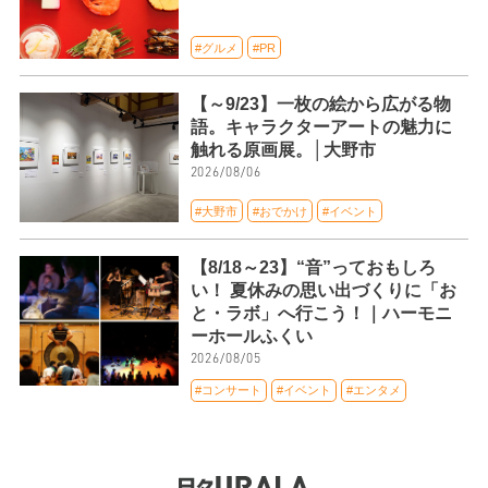
#グルメ
#PR
【～9/23】一枚の絵から広がる物
語。キャラクターアートの魅力に
触れる原画展。│大野市
2026/08/06
#大野市
#おでかけ
#イベント
【8/18～23】“音”っておもしろ
い！ 夏休みの思い出づくりに「お
と・ラボ」へ行こう！｜ハーモニ
ーホールふくい
2026/08/05
#コンサート
#イベント
#エンタメ