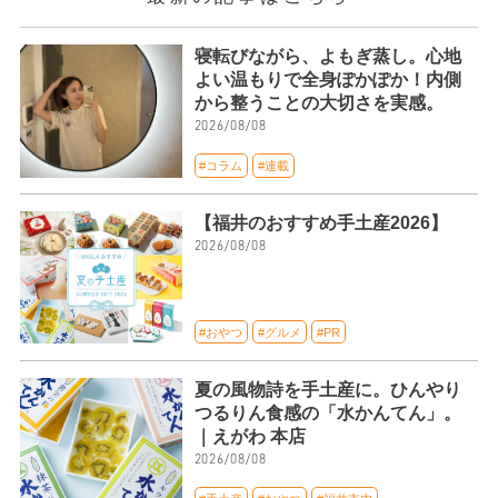
寝転びながら、よもぎ蒸し。心地
よい温もりで全身ぽかぽか！内側
から整うことの大切さを実感。
2026/08/08
#コラム
#連載
【福井のおすすめ手土産2026】
2026/08/08
#おやつ
#グルメ
#PR
夏の風物詩を手土産に。ひんやり
つるりん食感の「水かんてん」。
｜えがわ 本店
2026/08/08