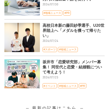
2026/07/30
#地域ニュース
#PR
高校日本新の藤田紗季選手、U20世
界陸上へ「メダルを獲って帰りた
い」
2026/07/24
#スポーツ
#地域ニュース
坂井市「恋愛研究部」メンバー募
集！ 同世代と恋愛・結婚観につい
て考えよう！
2026/07/23
#イベント
#地域ニュース
#PR
最新の記事はこちら