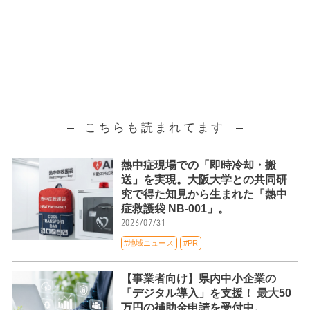
こちらも読まれてます
熱中症現場での「即時冷却・搬
送」を実現。大阪大学との共同研
究で得た知見から生まれた「熱中
症救護袋 NB-001」。
2026/07/31
#地域ニュース
#PR
【事業者向け】県内中小企業の
「デジタル導入」を支援！ 最大50
万円の補助金申請を受付中。