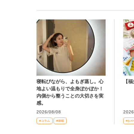
寝転びながら、よもぎ蒸し。心
【福
地よい温もりで全身ぽかぽか！
内側から整うことの大切さを実
感。
2026/08/08
2026
#コラム
#連載
#おや