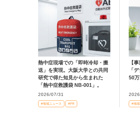
熱中症現場での「即時冷却・搬
【事
送」を実現。大阪大学との共同
「デ
研究で得た知見から生まれた
50
「熱中症救護袋 NB-001」。
2026/07/31
2026
#地域ニュース
#PR
#地