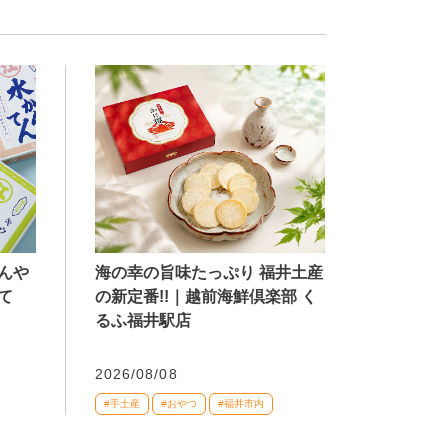
海の幸の旨味たっぷり 福井土産
んや
の新定番!!｜越前海鮮倶楽部 く
て
るふ福井駅店
2026/08/08
#手土産
#おやつ
#福井市内