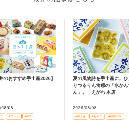
井のおすすめ手土産2026】
夏の風物詩を手土産に。ひ
りつるりん食感の「水かん
ん」。｜えがわ 本店
/08/08
2026/08/08
つ
#グルメ
#PR
#手土産
#おやつ
#福井市内