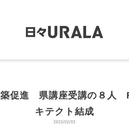
築促進 県講座受講の８人 F
キテクト結成
2023/02/03