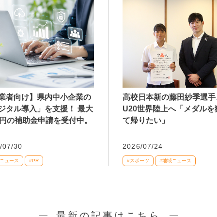
業者向け】県内中小企業の
高校日本新の藤田紗季選手
ジタル導入」を支援！ 最大
U20世界陸上へ「メダルを
万円の補助金申請を受付中。
て帰りたい」
/07/30
2026/07/24
域ニュース
#PR
#スポーツ
#地域ニュース
最新の記事はこちら