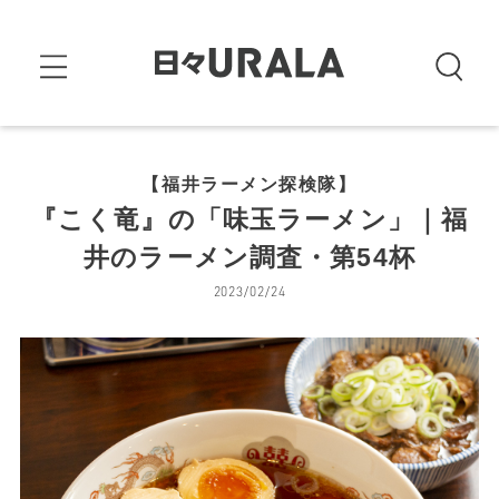
【福井ラーメン探検隊】
『こく竜』の「味玉ラーメン」｜福
井のラーメン調査・第54杯
2023/02/24