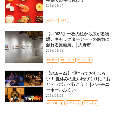
2026/08/07
#グルメ
#PR
【～9/23】一枚の絵から広がる物
語。キャラクターアートの魅力に
触れる原画展。│大野市
2026/08/06
#大野市
#おでかけ
#イベント
【8/18～23】“音”っておもしろ
い！ 夏休みの思い出づくりに「お
と・ラボ」へ行こう！｜ハーモニ
ーホールふくい
2026/08/05
#コンサート
#イベント
#エンタメ