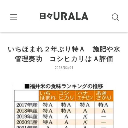
いちほまれ２年ぶり特Ａ 施肥や水
管理奏功 コシヒカリはＡ評価
2023/03/01