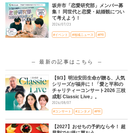
坂井市「恋愛研究部」メンバー募
集！ 同世代と恋愛・結婚観につい
て考えよう！
2026/07/23
#イベント
#地域ニュース
#PR
最新の記事はこちら
【9/3】明治安田生命が贈る、人気
シリーズが福井に！「愛と平和の
チャリティーコンサート2026 三枝
成彰 Classic Live」。
2026/08/07
#コンサート
#エンタメ
#PR
【2027】おせちの予約なら今！ 超
早割でお得に買おう