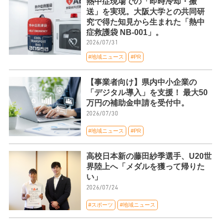
熱中症現場での「即時冷却・搬
送」を実現。大阪大学との共同研
究で得た知見から生まれた「熱中
症救護袋 NB-001」。
2026/07/31
#地域ニュース
#PR
【事業者向け】県内中小企業の
「デジタル導入」を支援！ 最大50
万円の補助金申請を受付中。
2026/07/30
#地域ニュース
#PR
高校日本新の藤田紗季選手、U20世
界陸上へ「メダルを獲って帰りた
い」
2026/07/24
#スポーツ
#地域ニュース