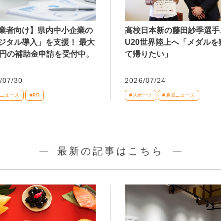
業者向け】県内中小企業の
高校日本新の藤田紗季選手
ジタル導入」を支援！ 最大
U20世界陸上へ「メダルを
万円の補助金申請を受付中。
て帰りたい」
/07/30
2026/07/24
域ニュース
#PR
#スポーツ
#地域ニュース
最新の記事はこちら