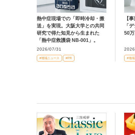
熱中症現場での「即時冷却・搬
【事
送」を実現。大阪大学との共同
「デ
研究で得た知見から生まれた
50
「熱中症救護袋 NB-001」。
2026/07/31
2026
#地域ニュース
#PR
#地