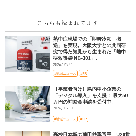
こちらも読まれてます
熱中症現場での「即時冷却・搬
送」を実現。大阪大学との共同研
究で得た知見から生まれた「熱中
症救護袋 NB-001」。
2026/07/31
#地域ニュース
#PR
【事業者向け】県内中小企業の
「デジタル導入」を支援！ 最大50
万円の補助金申請を受付中。
2026/07/30
#地域ニュース
#PR
高校日本新の藤田紗季選手、U20世