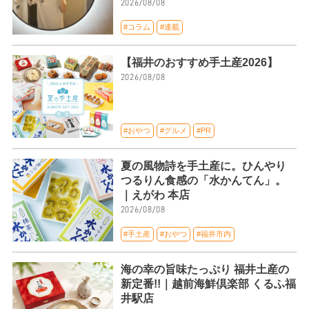
2026/08/08
#コラム
#連載
【福井のおすすめ手土産2026】
2026/08/08
#おやつ
#グルメ
#PR
夏の風物詩を手土産に。ひんやり
つるりん食感の「水かんてん」。
｜えがわ 本店
2026/08/08
#手土産
#おやつ
#福井市内
海の幸の旨味たっぷり 福井土産の
新定番!!｜越前海鮮倶楽部 くるふ福
井駅店