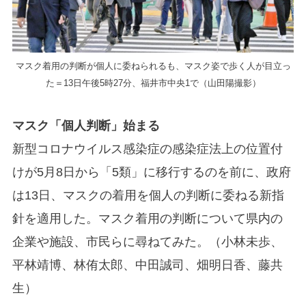
マスク着用の判断が個人に委ねられるも、マスク姿で歩く人が目立っ
た＝13日午後5時27分、福井市中央1で（山田陽撮影）
マスク「個人判断」始まる
新型コロナウイルス感染症の感染症法上の位置付
けが5月8日から「5類」に移行するのを前に、政府
は13日、マスクの着用を個人の判断に委ねる新指
針を適用した。マスク着用の判断について県内の
企業や施設、市民らに尋ねてみた。（小林未歩、
平林靖博、林侑太郎、中田誠司、畑明日香、藤共
生）