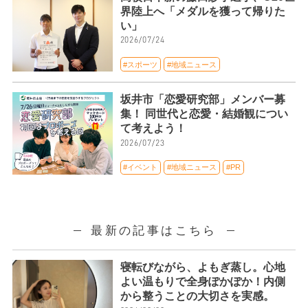
界陸上へ「メダルを獲って帰りた
い」
2026/07/24
#スポーツ
#地域ニュース
坂井市「恋愛研究部」メンバー募
集！ 同世代と恋愛・結婚観につい
て考えよう！
2026/07/23
#イベント
#地域ニュース
#PR
最新の記事はこちら
寝転びながら、よもぎ蒸し。心地
よい温もりで全身ぽかぽか！内側
から整うことの大切さを実感。