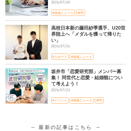
2026/07/30
#地域ニュース
#PR
高校日本新の藤田紗季選手、U20世
界陸上へ「メダルを獲って帰りた
い」
2026/07/24
#スポーツ
#地域ニュース
坂井市「恋愛研究部」メンバー募
集！ 同世代と恋愛・結婚観につい
て考えよう！
2026/07/23
#イベント
#地域ニュース
#PR
最新の記事はこちら