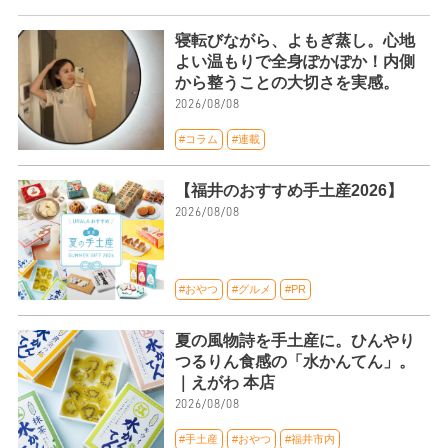
寝転びながら、よもぎ蒸し。心地
よい温もりで全身ぽかぽか！内側
から整うことの大切さを実感。
2026/08/08
#コラム
#連載
【福井のおすすめ手土産2026】
2026/08/08
#おやつ
#グルメ
#PR
夏の風物詩を手土産に。ひんやり
つるりん食感の「水かんてん」。
｜えがわ 本店
2026/08/08
#手土産
#おやつ
#福井市内