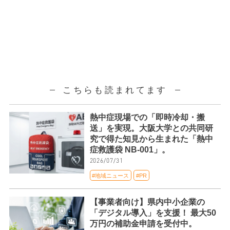
こちらも読まれてます
熱中症現場での「即時冷却・搬
送」を実現。大阪大学との共同研
究で得た知見から生まれた「熱中
症救護袋 NB-001」。
2026/07/31
#地域ニュース
#PR
【事業者向け】県内中小企業の
「デジタル導入」を支援！ 最大50
万円の補助金申請を受付中。