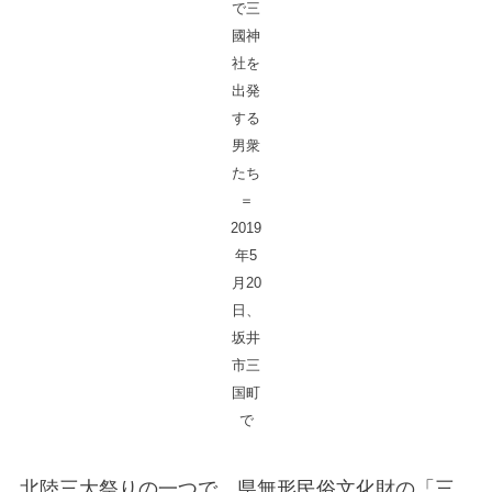
で三
國神
社を
出発
する
男衆
たち
＝
2019
年5
月20
日、
坂井
市三
国町
で
北陸三大祭りの一つで、県無形民俗文化財の「三