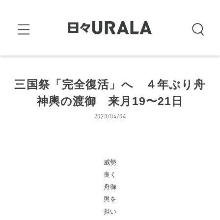
三国祭「完全復活」へ ４年ぶり舟
神輿の渡御 来月19〜21日
2023/04/04
威勢
良く
舟御
輿を
担い