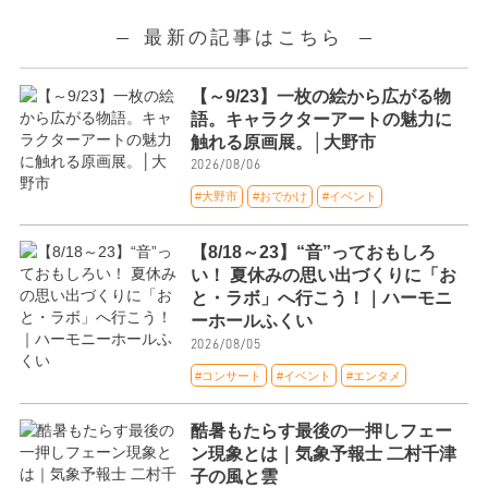
最新の記事はこちら
【～9/23】一枚の絵から広がる物
語。キャラクターアートの魅力に
触れる原画展。│大野市
2026/08/06
#大野市
#おでかけ
#イベント
【8/18～23】“音”っておもしろ
い！ 夏休みの思い出づくりに「お
と・ラボ」へ行こう！｜ハーモニ
ーホールふくい
2026/08/05
#コンサート
#イベント
#エンタメ
酷暑もたらす最後の一押しフェー
ン現象とは｜気象予報士 二村千津
子の風と雲