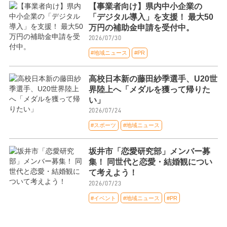
【事業者向け】県内中小企業の
「デジタル導入」を支援！ 最大50
万円の補助金申請を受付中。
2026/07/30
#地域ニュース
#PR
高校日本新の藤田紗季選手、U20世
界陸上へ「メダルを獲って帰りた
い」
2026/07/24
#スポーツ
#地域ニュース
坂井市「恋愛研究部」メンバー募
集！ 同世代と恋愛・結婚観につい
て考えよう！
2026/07/23
#イベント
#地域ニュース
#PR