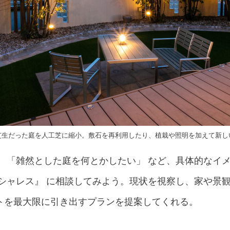
芝生だった庭を人工芝に縮小。敷石を再利用したり、植栽や照明を加えて新し
」 「雑然とした庭を何とかしたい」 など、具体的なイ
『シャレス』 に相談してみよう。現状を視察し、家や景
トを最大限に引き出すプランを提案してくれる。