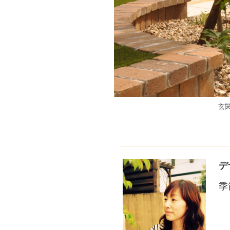
玄
デ
季