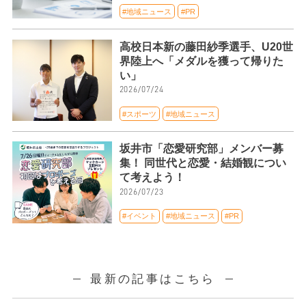
#地域ニュース
#PR
高校日本新の藤田紗季選手、U20世
界陸上へ「メダルを獲って帰りた
い」
2026/07/24
#スポーツ
#地域ニュース
坂井市「恋愛研究部」メンバー募
集！ 同世代と恋愛・結婚観につい
て考えよう！
2026/07/23
#イベント
#地域ニュース
#PR
最新の記事はこちら