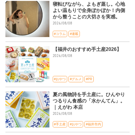
寝転びながら、よもぎ蒸し。心地
よい温もりで全身ぽかぽか！内側
から整うことの大切さを実感。
2026/08/08
#コラム
#連載
【福井のおすすめ手土産2026】
2026/08/08
#おやつ
#グルメ
#PR
夏の風物詩を手土産に。ひんやり
つるりん食感の「水かんてん」。
｜えがわ 本店
2026/08/08
#手土産
#おやつ
#福井市内